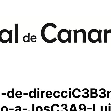
-de-direcciC3B3
to-a-JosC3A9-Lui