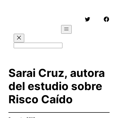
Saltar
al
Twitter
Face
contenido
Buscar
Sarai Cruz, autora
del estudio sobre
Risco Caído