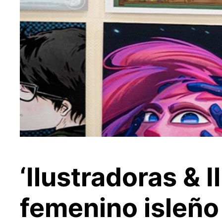
‘Ilustradoras & I
femenino isleño