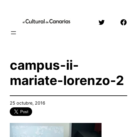
Saltar
al
Twitter
Face
contenido
campus-ii-
mariate-lorenzo-2
25 octubre, 2016