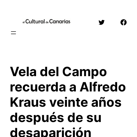
Saltar
al
Twitter
Face
contenido
Vela del Campo
recuerda a Alfredo
Kraus veinte años
después de su
desaparición