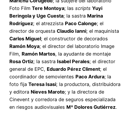
Marichu Corugedo
; la subjefe del laboratorio
Foto Film
Tere Montoya
; las
scripts
Yuyi
Beringola y Uge Cuesta
; la sastra
Marina
Rodríguez
; el atrezzista
Paco Calonge
; el
director de orquesta
Claudio Ianni
; el maquinista
Carlos Miguel
; el constructor de decorados
Ramón Moya
; el director del laboratorio Image
Film,
Ramón Martos
, la ayudante de montaje
Rosa Ortiz
; la sastra
Isabel Perales
; el director
general de EPC,
Eduardo Pérez Climent
; el
coordinador de semovientes
Paco Ardura
; la
foto fija
Teresa Isasi
; la productora, distribuidora
y editora
Nieves Maroto
; y la directora de
Cinevent y corredora de seguros especializada
en riesgos audiovisuales
Mª Dolores Gutiérrez
.