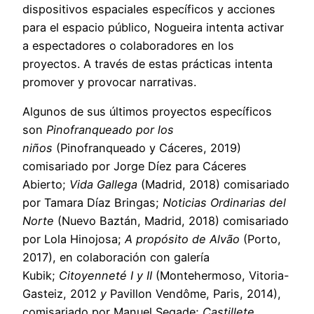
dispositivos espaciales específicos y acciones
para el espacio público, Nogueira intenta activar
a espectadores o colaboradores en los
proyectos. A través de estas prácticas intenta
promover y provocar narrativas.
Algunos de sus últimos proyectos específicos
son
Pinofranqueado por los
niños
(Pinofranqueado y Cáceres, 2019)
comisariado por Jorge Díez para Cáceres
Abierto;
Vida Gallega
(Madrid, 2018) comisariado
por Tamara Díaz Bringas;
Noticias Ordinarias del
Norte
(Nuevo Baztán, Madrid, 2018) comisariado
por Lola Hinojosa;
A propósito de Alvão
(Porto,
2017), en colaboración con galería
Kubik;
Citoyenneté I y II
(Montehermoso, Vitoria-
Gasteiz, 2012
y
Pavillon Vendôme, Paris, 2014),
comisariado por Manuel Segade;
Castillete,