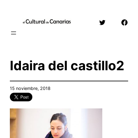
Saltar
al
Twitter
Face
contenido
Idaira del castillo2
15 noviembre, 2018