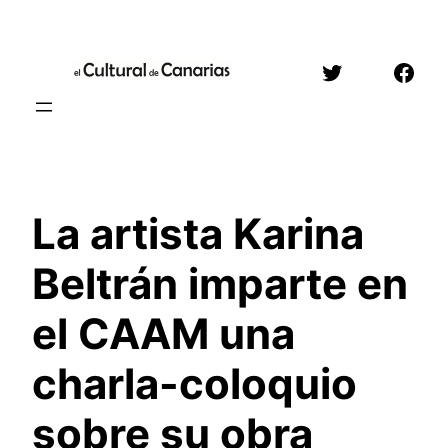
Saltar
al
Twitter
Face
contenido
La artista Karina
Beltrán imparte en
el CAAM una
charla-coloquio
sobre su obra