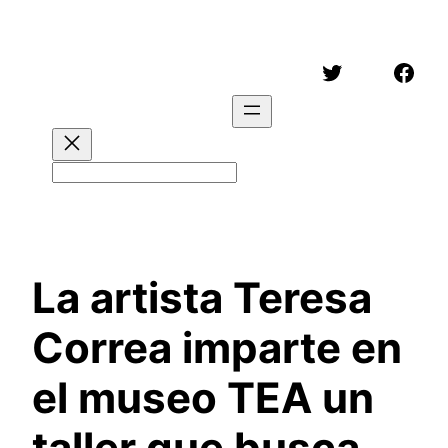
Saltar
al
Twitter
Face
contenido
Buscar
La artista Teresa
Correa imparte en
el museo TEA un
taller que busca