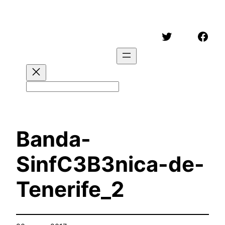
Saltar
al
Twitter
Face
contenido
Buscar
Banda-
SinfC3B3nica-de-
Tenerife_2