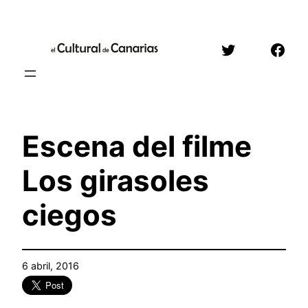
Saltar
al
Twitter
Face
contenido
Escena del filme
Los girasoles
ciegos
6 abril, 2016