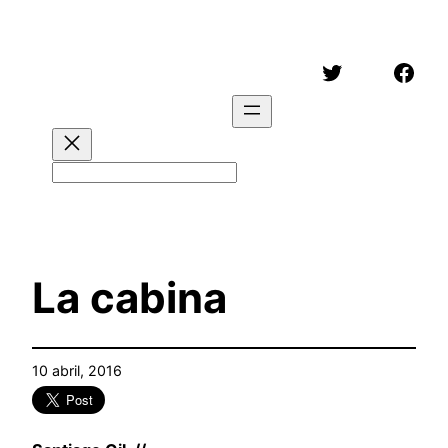
Saltar
al
Twitter
Face
contenido
Buscar
La cabina
10 abril, 2016