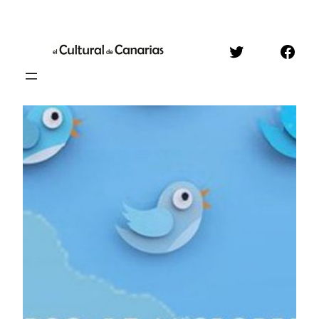
Saltar
al
Twitter
Face
contenido