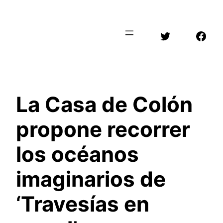
Saltar
al
Twitter
Face
contenido
La Casa de Colón
propone recorrer
los océanos
imaginarios de
‘Travesías en