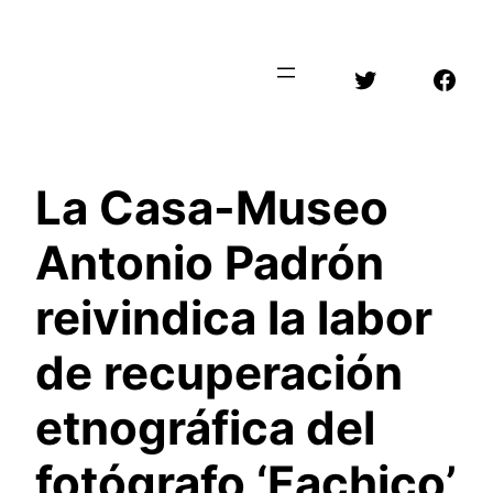
Saltar
al
Twitter
Face
contenido
La Casa-Museo
Antonio Padrón
reivindica la labor
de recuperación
etnográfica del
fotógrafo ‘Fachico’