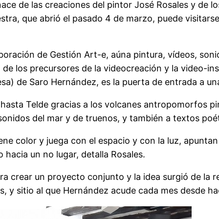
nace de las creaciones del pintor José Rosales y de l
uestra, que abrió el pasado 4 de marzo, puede visitar
ración de Gestión Art-e, aúna pintura, vídeos, sonid
no de los precursores de la videocreación y la video
nesa) de Saro Hernández, es la puerta de entrada a u
hasta Telde gracias a los volcanes antropomorfos pi
 sonidos del mar y de truenos, y también a textos poé
e color y juega con el espacio y con la luz, apuntan lo
o hacia un no lugar, detalla Rosales.
ra crear un proyecto conjunto y la idea surgió de la
os, y sitio al que Hernández acude cada mes desde h