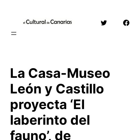
Saltar
al
Twitter
Face
contenido
La Casa-Museo
León y Castillo
proyecta ‘El
laberinto del
fauno’, de