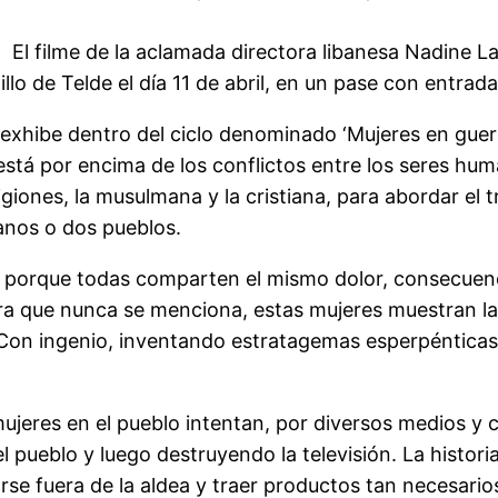
- El filme de la aclamada directora libanesa Nadine L
o de Telde el día 11 de abril, en un pase con entrada l
se exhibe dentro del ciclo denominado ‘Mujeres en gu
tá por encima de los conflictos entre los seres huma
eligiones, la musulmana y la cristiana, para abordar e
anos o dos pueblos.
e porque todas comparten el mismo dolor, consecuenc
erra que nunca se menciona, estas mujeres muestran l
 Con ingenio, inventando estratagemas esperpénticas,
s mujeres en el pueblo intentan, por diversos medios y
l pueblo y luego destruyendo la televisión. La histo
rse fuera de la aldea y traer productos tan necesarios