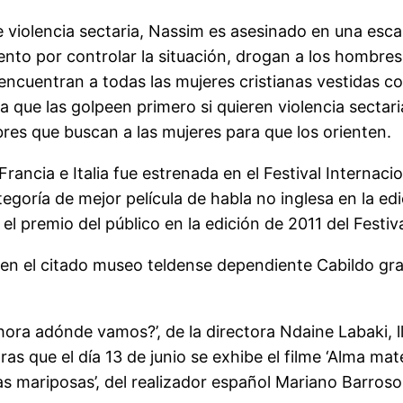
de violencia sectaria, Nassim es asesinado en una es
ento por controlar la situación, drogan a los hombr
encuentran a todas las mujeres cristianas vestidas 
 que las golpeen primero si quieren violencia sectaria
bres que buscan a las mujeres para que los orienten.
Francia e Italia fue estrenada en el Festival Internac
tegoría de mejor película de habla no inglesa en la e
l premio del público en la edición de 2011 del Festiv
lo en el citado museo teldense dependiente Cabildo gra
hora adónde vamos?’, de la directora Ndaine Labaki, l
as que el día 13 de junio se exhibe el filme ‘Alma mate
e las mariposas’, del realizador español Mariano Barroso