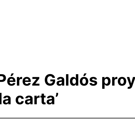
érez Galdós proye
la carta’