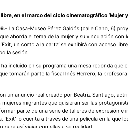
a libre, en el marco del ciclo cinematográfico ‘Mujer 
6.-
La Casa-Museo Pérez Galdós (calle Cano, 6) proyect
o que aborda el tema de la mujer y su vinculación con 
‘Exit, un corto a la carta’ se exhibirá con acceso libr
o la sesión.
n ha incluido en su programa una mesa redonda que e
 que tomarán parte la fiscal Inés Herrero, la profesora 
con un anuncio real creado por Beatriz Santiago, actr
 mujeres migrantes que quisieran ser las protagonista
rmar parte de una serie de talleres de expresión e in
 ‘Exit’ lo cuenta a través de una película en la que l
para así viajar con ellas a su realidad.