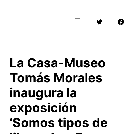
Saltar
al
Twitter
Face
contenido
La Casa-Museo
Tomás Morales
inaugura la
exposición
‘Somos tipos de