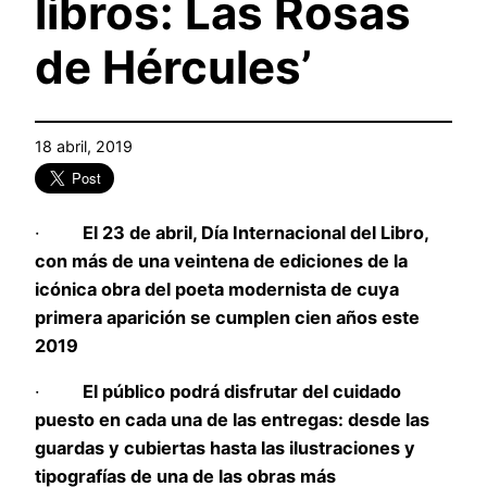
libros: Las Rosas
de Hércules’
18 abril, 2019
·
El 23 de abril, Día Internacional del Libro,
con
má
s de una veintena de ediciones de la
icó
nica obra del poeta modernista de cuya
primera aparición se cumplen cien años este
2019
·
El p
ú
blico podr
á
disfrutar del cuidado
puesto en cada una de las entregas: desde las
guardas y cubiertas hasta las ilustraciones y
tipograf
í
as de una de las obras m
á
s