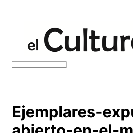
Saltar
al
contenido
Buscar
Ejemplares-exp
abierto-en-el-