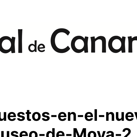
uestos-en-el-nue
museo-de-Moya-2