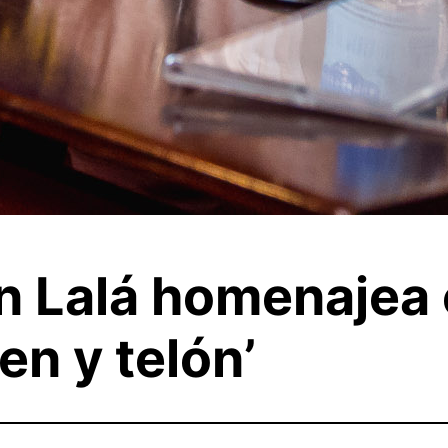
 Lalá homenajea e
en y telón’