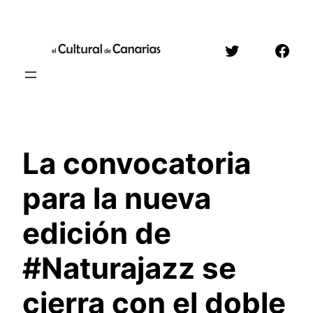
Saltar
al
Twitter
Face
contenido
La convocatoria
para la nueva
edición de
#Naturajazz se
cierra con el doble