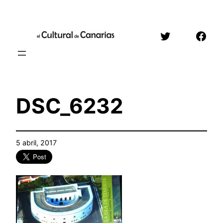
Saltar
al
Twitter
Face
contenido
DSC_6232
5 abril, 2017