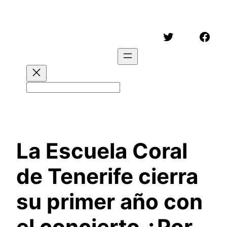
Saltar
al
Twitter
Face
contenido
Buscar
La Escuela Coral
de Tenerife cierra
su primer año con
el concierto ¿Por