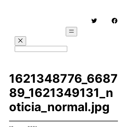
Saltar
al
Twitter
Face
contenido
Buscar
1621348776_6687
89_1621349131_n
oticia_normal.jpg