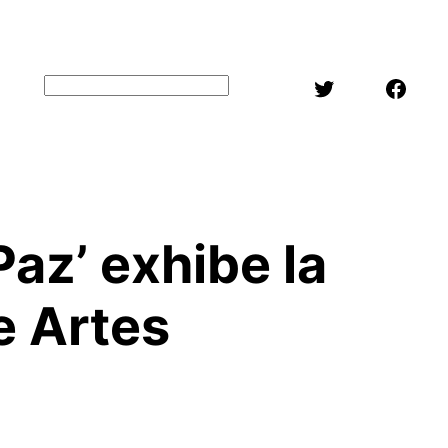
Twitter
Face
Buscar
az’ exhibe la
e Artes