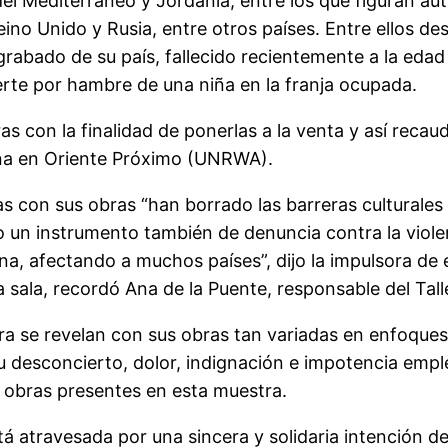
del Mediterráneo y Jordania, entre los que figuran au
, Reino Unido y Rusia, entre otros países. Entre ellos 
grabado de su país, fallecido recientemente a la edad
erte por hambre de una niña en la franja ocupada.
as con la finalidad de ponerlas a la venta y así reca
ina en Oriente Próximo (UNRWA).
 con sus obras “han borrado las barreras culturales 
o un instrumento también de denuncia contra la violen
a, afectando a muchos países”, dijo la impulsora de 
 la sala, recordó Ana de la Puente, responsable del Ta
a se revelan con sus obras tan variadas en enfoques, 
 desconcierto, dolor, indignación e impotencia emp
s obras presentes en esta muestra.
 atravesada por una sincera y solidaria intención de 