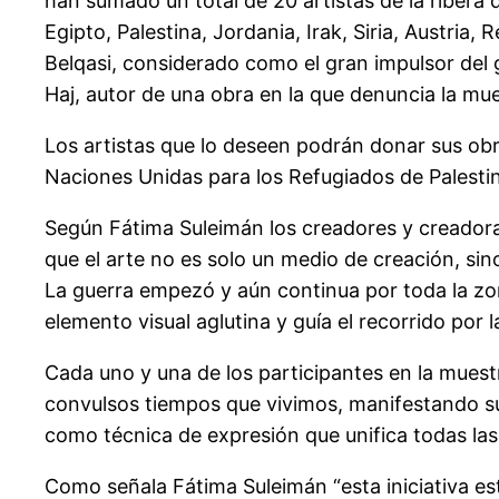
han sumado un total de 20 artistas de la ribera 
Egipto, Palestina, Jordania, Irak, Siria, Austria
Belqasi, considerado como el gran impulsor del 
Haj, autor de una obra en la que denuncia la mu
Los artistas que lo deseen podrán donar sus obr
Naciones Unidas para los Refugiados de Palest
Según Fátima Suleimán los creadores y creadoras
que el arte no es solo un medio de creación, sin
La guerra empezó y aún continua por toda la zon
elemento visual aglutina y guía el recorrido por
Cada uno y una de los participantes en la muestr
convulsos tiempos que vivimos, manifestando su
como técnica de expresión que unifica todas la
Como señala Fátima Suleimán “esta iniciativa está