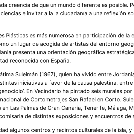
nzada creencia de que un mundo diferente es posible.
iencias e invitar a la la ciudadanía a una reflexión s
es Plásticas es más numerosa en participación de la
como un lugar de acogida de artistas del entorno geo
dania presenta una orientación geográfica estratégica
stad reconocida con España.
átima Suleimán (1967), quien ha vivido entre Jordani
intas iniciativas a favor de la causa palestina, entre el
 genocidio’. En Vecindario ha pintado seis murales po
ternacional de Cortometrajes San Rafael en Corto. Su
as en Las Palmas de Gran Canaria, Tenerife, Málaga, 
 comisaria de distintas exposiciones y encuentros de a
dad algunos centros y recintos culturales de la isla, 