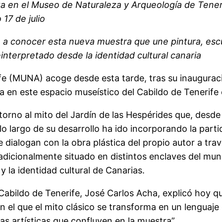
a en el Museo de Naturaleza y Arqueología de Tenerif
17 de julio
a a conocer esta nueva muestra que une pintura, escul
einterpretado desde la identidad cultural canaria
e (MUNA) acoge desde esta tarde, tras su inauguración
 en este espacio museístico del Cabildo de Tenerife e
orno al mito del Jardín de las Hespérides que, desde
 lo largo de su desarrollo ha ido incorporando la part
ialogan con la obra plástica del propio autor a travé
radicionalmente situado en distintos enclaves del mu
 la identidad cultural de Canarias.
Cabildo de Tenerife, José Carlos Acha, explicó hoy q
en el que el mito clásico se transforma en un lengua
nas artísticas que confluyen en la muestra”.