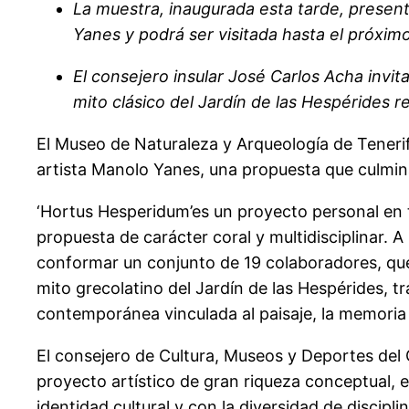
La muestra, inaugurada esta tarde, present
Yanes y podrá ser visitada hasta el próximo 
El consejero insular José Carlos Acha invit
mito clásico del Jardín de las Hespérides r
El Museo de Naturaleza y Arqueología de Tenerif
artista Manolo Yanes, una propuesta que culmina
‘Hortus Hesperidum’es un proyecto personal en t
propuesta de carácter coral y multidisciplinar. A
conformar un conjunto de 19 colaboradores, que d
mito grecolatino del Jardín de las Hespérides, t
contemporánea vinculada al paisaje, la memoria y
El consejero de Cultura, Museos y Deportes del 
proyecto artístico de gran riqueza conceptual, 
identidad cultural y con la diversidad de discipli