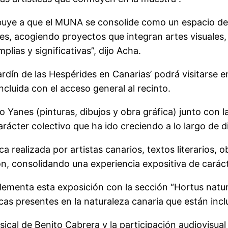
ibuye a que el MUNA se consolide como un espacio de
es, acogiendo proyectos que integran artes visuales, l
lias y significativas”, dijo Acha.
rdín de las Hespérides en Canarias’ podrá visitarse e
ncluida con el acceso general al recinto.
o Yanes (pinturas, dibujos y obra gráfica) junto con l
ácter colectivo que ha ido creciendo a lo largo de di
a realizada por artistas canarios, textos literarios, o
 consolidando una experiencia expositiva de carácter
ementa esta exposición con la sección “Hortus natura
icas presentes en la naturaleza canaria que están incl
ical de Benito Cabrera y la participación audiovisual