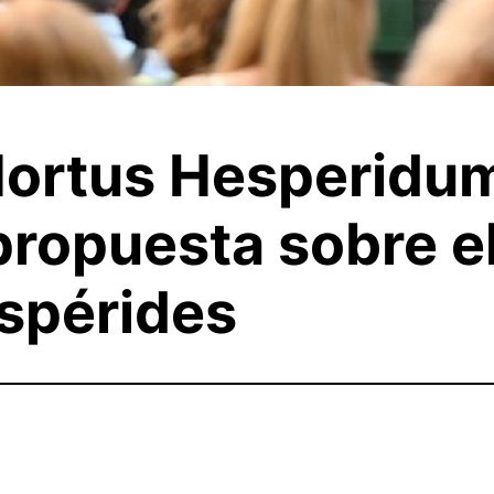
Hortus Hesperidum’
opuesta sobre el
espérides