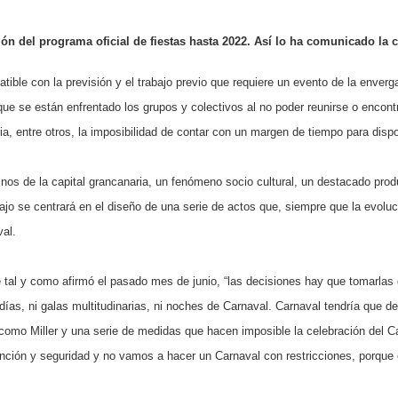
n del programa oficial de fiestas hasta 2022. Así lo ha comunicado la c
tible con la previsión y el trabajo previo que requiere un evento de la enver
s que se están enfrentado los grupos y colectivos al no poder reunirse o enco
ia, entre otros, la imposibilidad de contar con un margen de tiempo para disp
cinos de la capital grancanaria, un fenómeno socio cultural, un destacado pro
ajo se centrará en el diseño de una serie de actos que, siempre que la evoluc
val.
tal y como afirmó el pasado mes de junio, “las decisiones hay que tomarlas 
 días, ni galas multitudinarias, ni noches de Carnaval. Carnaval tendría que 
s como Miller y una serie de medidas que hacen imposible la celebración del 
ención y seguridad y no vamos a hacer un Carnaval con restricciones, porque 