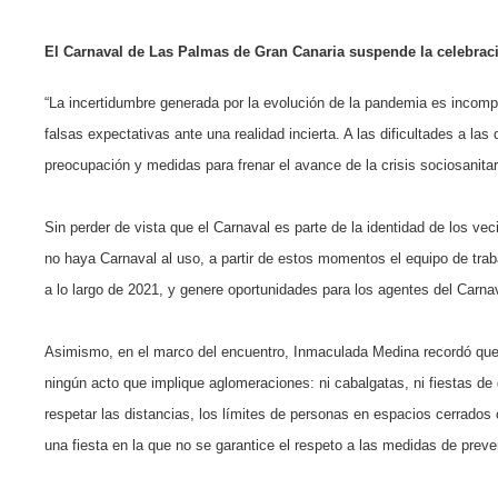
El Carnaval de Las Palmas de Gran Canaria suspende la celebració
“La incertidumbre generada por la evolución de la pandemia es incompa
falsas expectativas ante una realidad incierta. A las dificultades a la
preocupación y medidas para frenar el avance de la crisis sociosanitar
Sin perder de vista que el Carnaval es parte de la identidad de los ve
no haya Carnaval al uso, a partir de estos momentos el equipo de trab
a lo largo de 2021, y genere oportunidades para los agentes del Carna
Asimismo, en el marco del encuentro, Inmaculada Medina recordó que 
ningún acto que implique aglomeraciones: ni cabalgatas, ni fiestas de
respetar las distancias, los límites de personas en espacios cerrado
una fiesta en la que no se garantice el respeto a las medidas de prev