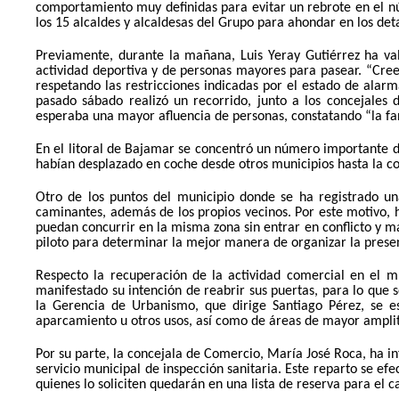
comportamiento muy definidas para evitar un rebrote en el n
los 15 alcaldes y alcaldesas del Grupo para ahondar en los detal
Previamente, durante la mañana, Luis Yeray Gutiérrez ha val
actividad deportiva y de personas mayores para pasear. “Cr
respetando las restricciones indicadas por el estado de alarm
pasado sábado realizó un recorrido, junto a los concejales
esperaba una mayor afluencia de personas, constatando “la fant
En el litoral de Bajamar se concentró un número importante de
habían desplazado en coche desde otros municipios hasta la co
Otro de los puntos del municipio donde se ha registrado una
caminantes, además de los propios vecinos. Por este motivo, 
puedan concurrir en la misma zona sin entrar en conflicto y ma
piloto para determinar la mejor manera de organizar la presen
Respecto la recuperación de la actividad comercial en el m
manifestado su intención de reabrir sus puertas, para lo que 
la Gerencia de Urbanismo, que dirige Santiago Pérez, se e
aparcamiento u otros usos, así como de áreas de mayor amplitu
Por su parte, la concejala de Comercio, María José Roca, ha i
servicio municipal de inspección sanitaria
. Este reparto se ef
quienes lo soliciten quedarán en una lista de reserva para e