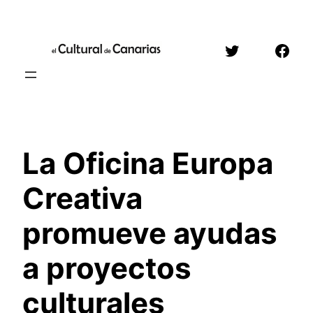
Saltar
al
Twitter
Face
contenido
La Oficina Europa
Creativa
promueve ayudas
a proyectos
culturales