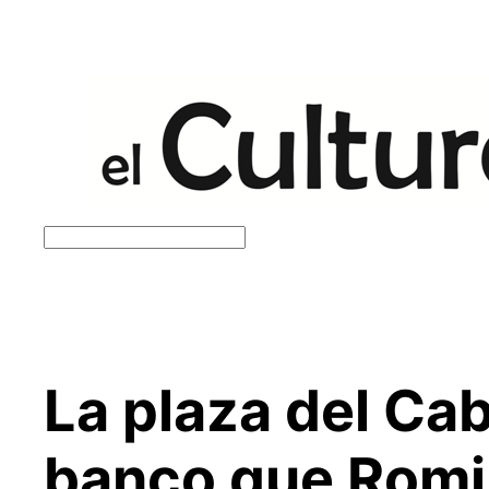
Saltar
al
contenido
Buscar
La plaza del Cab
banco que Romin