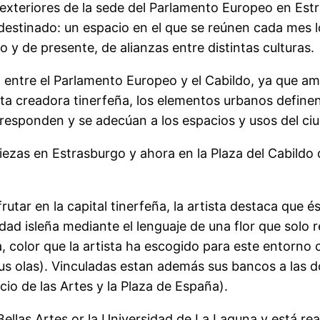
exteriores de la sede del Parlamento Europeo en Estr
a destinado: un espacio en el que se reúnen cada mes
y de presente, de alianzas entre distintas culturas.
entre el Parlamento Europeo y el Cabildo, ya que am
 esta creadora tinerfeña, los elementos urbanos define
s responden y se adecúan a los espacios y usos del ci
piezas en Estrasburgo y ahora en la Plaza del Cabildo
utar en la capital tinerfeña, la artista destaca que é
idad isleña mediante el lenguaje de una flor que solo 
, color que la artista ha escogido para este entorn
 sus olas). Vinculadas estan además sus bancos a las
io de las Artes y la Plaza de España).
ellas Artes or la Universidad de La Laguna y está rea