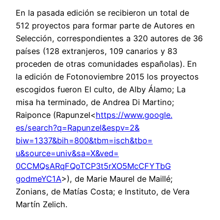
En la pasada edición se recibieron un total de
512 proyectos para formar parte de Autores en
Selección, correspondientes a 320 autores de 36
países (128 extranjeros, 109 canarios y 83
proceden de otras comunidades españolas). En
la edición de Fotonoviembre 2015 los proyectos
escogidos fueron El culto, de Alby Álamo; La
misa ha terminado, de Andrea Di Martino;
Raiponce (Rapunzel<
https://www.google.
es/search?q=Rapunzel&espv=2&
biw=1337&bih=800&tbm=isch&tbo=
u&source=univ&sa=X&ved=
0CCMQsARqFQoTCP3t5rXO5McCFYTbG
godmeYC1A
>), de Marie Maurel de Maillé;
Zonians, de Matías Costa; e Instituto, de Vera
Martín Zelich.