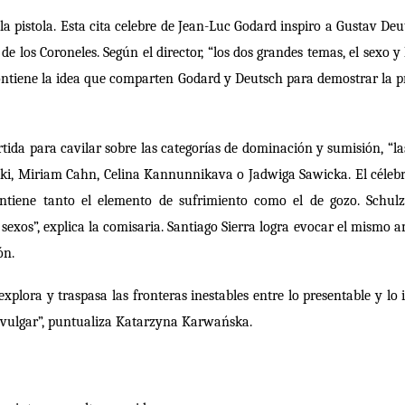
a pistola. Esta cita celebre de Jean-Luc Godard inspiro a Gustav Deu
de los Coroneles. Según el director, “los dos grandes temas, el sexo y 
 contiene la idea que comparten Godard y Deutsch para demostrar la pr
rtida para cavilar sobre las categorías de dominación y sumisión, “las
ki, Miriam Cahn, Celina Kannunnikava o Jadwiga Sawicka. El célebr
ntiene tanto el elemento de sufrimiento como el de gozo. Schulz
exos”, explica la comisaria. Santiago Sierra logra evocar el mismo 
ón.
a, explora y traspasa las fronteras inestables entre lo presentable y
lo “vulgar”, puntualiza Katarzyna Karwańska.