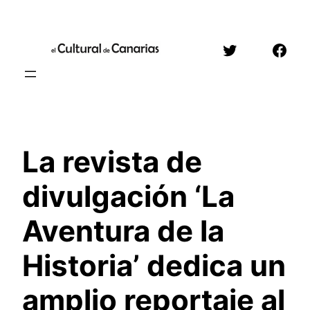
Saltar
al
Twitter
Face
contenido
La revista de
divulgación ‘La
Aventura de la
Historia’ dedica un
amplio reportaje al