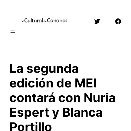
Saltar
al
Twitter
Face
contenido
La segunda
edición de MEI
contará con Nuria
Espert y Blanca
Portillo