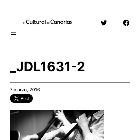
Saltar
al
Twitter
Face
contenido
_JDL1631-2
7 marzo, 2016