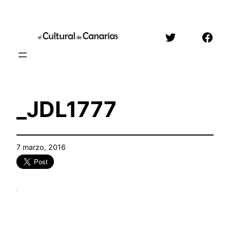
Saltar
al
Twitter
Face
contenido
_JDL1777
7 marzo, 2016