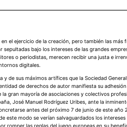
n el ejercicio de la creación, pero también las más f
 sepultadas bajo los intereses de las grandes empresa
ores o periodistas, merecen recibir una justa e irre
ntornos digitales.
ura y de sus máximos artífices que la Sociedad Gener
 entidad de derechos de autor manifiesta su adhesió
la gran mayoría de asociaciones y colectivos profesio
paña, José Manuel Rodríguez Uribes, ante la inminent
oncretarse antes del próximo 7 de junio de este año 2
o de este modo se verían salvaguardados los intereses
r romper las reglas del juego europeas en su benefic