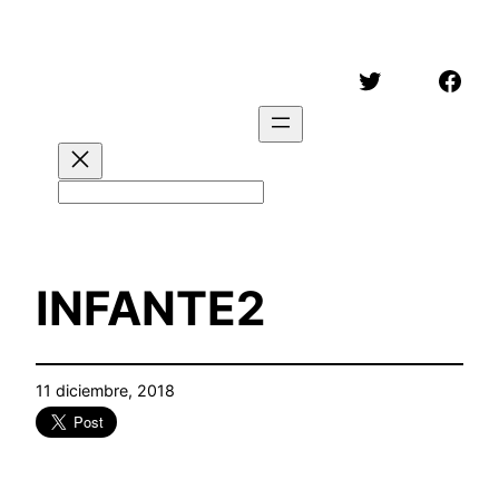
Saltar
al
Twitter
Face
contenido
Buscar
INFANTE2
11 diciembre, 2018