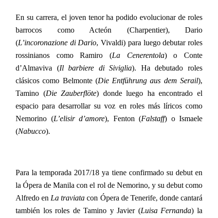
En su carrera, el joven tenor ha podido evolucionar de roles
barrocos como Acteón (Charpentier), Dario
(
L’incoronazione di Dario
, Vivaldi) para luego debutar roles
rossinianos como Ramiro (
La Cenerentola
) o Conte
d’Almaviva (
Il barbiere di Siviglia
). Ha debutado roles
clásicos como Belmonte (
Die Entführung aus dem Serail
),
Tamino (
Die Zauberflöte
) donde luego ha encontrado el
espacio para desarrollar su voz en roles más líricos como
Nemorino (
L’elisir d’amore
), Fenton (
Falstaff
) o Ismaele
(
Nabucco
).
Para la temporada 2017/18 ya tiene confirmado su debut en
la Ópera de Manila con el rol de Nemorino, y su debut como
Alfredo en
La traviata
con Ópera de Tenerife, donde cantará
también los roles de Tamino y Javier (
Luisa Fernanda
) la