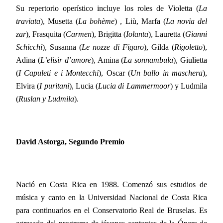
Su repertorio operístico incluye los roles de Violetta (
La
traviata
), Musetta (
La bohème
) , Liù, Marfa (
La novia del
zar
), Frasquita (
Carmen
), Brigitta (
Iolanta
), Lauretta (
Gianni
Schicchi
), Susanna (
Le nozze di Figaro
), Gilda (
Rigoletto
),
Adina (
L’elisir d’amore
), Amina (
La sonnambula
), Giulietta
(
I Capuleti e i Montecchi
), Oscar (
Un ballo in maschera
),
Elvira (
I puritani
), Lucia (
Lucia di Lammermoor
) y Ludmila
(
Ruslan y Ludmila
).
David Astorga, Segundo Premio
Nació en Costa Rica en 1988. Comenzó sus estudios de
música y canto en la Universidad Nacional de Costa Rica
para continuarlos en el Conservatorio Real de Bruselas. Es