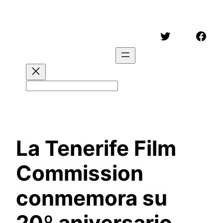
Saltar
al
Twitter
Face
contenido
Buscar
La Tenerife Film
Commission
conmemora su
20º aniversario