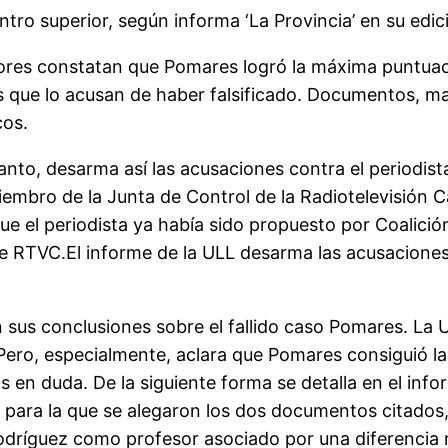
centro superior, según informa ‘La Provincia’ en su ed
ectores constatan que Pomares logró la máxima puntuac
es que lo acusan de haber falsificado. Documentos, ma
cos.
tanto, desarma así las acusaciones contra el periodi
bro de la Junta de Control de la Radiotelevisión Can
ue el periodista ya había sido propuesto por Coalició
 de RTVC.El informe de la ULL desarma las acusacione
sus conclusiones sobre el fallido caso Pomares. La U
 Pero, especialmente, aclara que Pomares consiguió la
os en duda. De la siguiente forma se detalla en el inf
 para la que se alegaron los dos documentos citados
ríguez como profesor asociado por una diferencia n