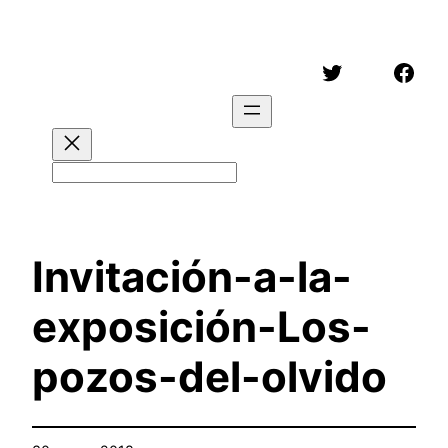
Saltar
al
Twitter
Face
contenido
Buscar
Invitación-a-la-
exposición-Los-
pozos-del-olvido