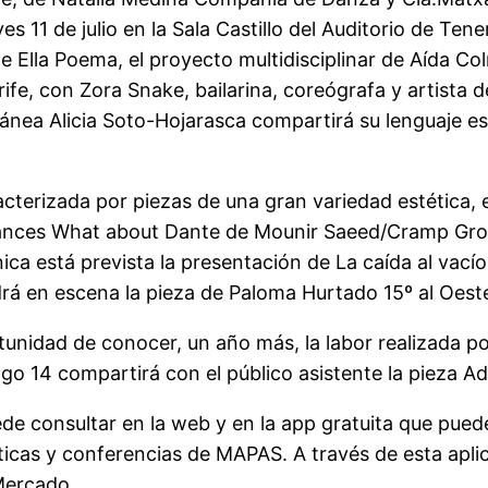
s 11 de julio en la Sala Castillo del Auditorio de Te
Ella Poema, el proyecto multidisciplinar de Aída Col
nerife, con Zora Snake, bailarina, coreógrafa y artis
nea Alicia Soto-Hojarasca compartirá su lenguaje es
terizada por piezas de una gran variedad estética, es
mances What about Dante de Mounir Saeed/Cramp Group
ónica está prevista la presentación de La caída al va
drá en escena la pieza de Paloma Hurtado 15º al Oest
tunidad de conocer, un año más, la labor realizada 
o 14 compartirá con el público asistente la pieza Ado
e consultar en la web y en la app gratuita que puede
ticas y conferencias de MAPAS. A través de esta apli
 Mercado.