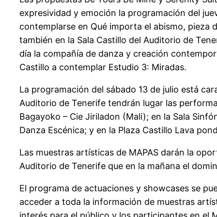
expresividad y emoción la programación del jueve
contemplarse en Qué importa el abismo, pieza de 
también en la Sala Castillo del Auditorio de Te
día la compañía de danza y creación contemporá
Castillo a contemplar Estudio 3: Miradas.
La programación del sábado 13 de julio está carac
Auditorio de Tenerife tendrán lugar las perfor
Bagayoko – Cie Jiriladon (Mali); en la Sala Sinf
Danza Escénica; y en la Plaza Castillo Lava pon
Las muestras artísticas de MAPAS darán la opor
Auditorio de Tenerife que en la mañana el doming
El programa de actuaciones y showcases se pued
acceder a toda la información de muestras artís
interés para el público y los participantes en el