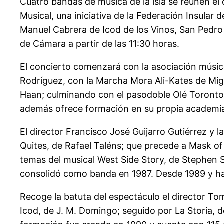
Cuatro bandas de música de la isla se reúnen el 
Musical, una iniciativa de la Federación Insula
Manuel Cabrera de Icod de los Vinos, San Pedro d
de Cámara a partir de las 11:30 horas.
El concierto comenzará con la asociación músico
Rodríguez, con la Marcha Mora Ali-Kates de Migu
Haan; culminando con el pasodoble Olé Toronto, 
además ofrece formación en su propia academi
El director Francisco José Guijarro Gutiérrez y 
Quites, de Rafael Taléns; que precede a Mask o
temas del musical West Side Story, de Stephen 
consolidó como banda en 1987. Desde 1989 y hast
Recoge la batuta del espectáculo el director T
Icod, de J. M. Domingo; seguido por La Storia, 