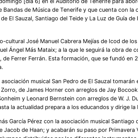
domingo [día 6] en el Auditorio de Tenerife para abor
r de Bandas de Música de Tenerife y que cuenta con la
e El Sauzal, Santiago del Teide y La Luz de Guía de I
-cultural José Manuel Cabrera Mejías de Icod de los 
el Ángel Más Mataix; a la que le seguirá la obra de 
de Ferrer Ferrán. Esta formación, que se fundó en 2
a.
la asociación musical San Pedro de El Sauzal tomarán 
f Zorro, de James Horner con arreglos de Jay Bocook 
Sonheim y Leonard Bernstein con arreglos de W. J. Du
a la actualidad prepara a los educandos y dirige la 
omás García Pérez con la asociación musical Santiago
de Jacob de Haan; y acabarán su paso por Primavera 