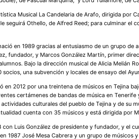
oble), de Pascual Marquina; y Lord Tullamore, de Ca
tística Musical La Candelaria de Arafo, dirigida por C
e le seguirá Othello, de Alfred Reed; para culminar el
ació en 1989 gracias al entusiasmo de un grupo de a
lez, fundador, y Marcos González Martín, primer dire
lumnos. Bajo la dirección musical de Alicia Melián R
 socios, una subvención y locales de ensayo del Ayun
ó en 2012 por una treintena de músicos en Tejina bajo
ferentes certámenes de bandas de música en Tenerife
ctividades culturales del pueblo de Tejina y de su mu
a actualidad cuenta con 35 músicos y está dirigida por
con Luis González de presidente y fundador, y el cu
 en 1987 José Mesa Cabrera y un grupo de músicos y 