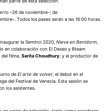
an parte de esta selección.
erto
–26 de noviembre–; de
mbre–. Todos los pases serán a las 16:00 horas.
 inaugurar la Seminci 2020,
Nieva en Benidorm
,
izado en colaboración con El Deseo y Bteam
 del filme,
Sarita Choudhury
; y el productor de
 turno de
El arte de volver
, el debut en el
ge del Festival de Venecia. Esta sesión se
con los asistentes.
o en series de televisión, tanto como creadores