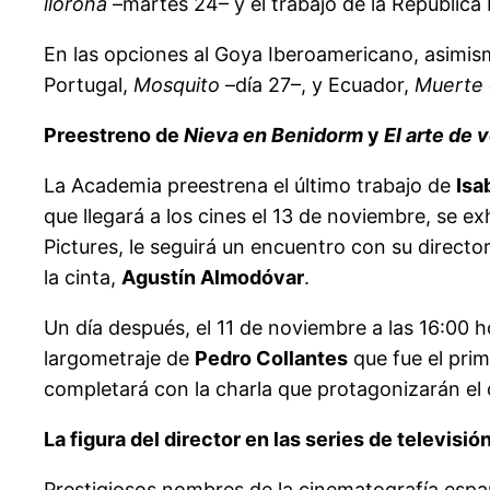
llorona
–martes 24– y el trabajo de la Repúblic
En las opciones al Goya Iberoamericano, asimis
Portugal,
Mosquito
–día 27–, y Ecuador,
Muerte 
Preestreno de
Nieva en Benidorm
y
El arte de 
La Academia preestrena el último trabajo de
Isa
que llegará a los cines el 13 de noviembre, se ex
Pictures, le seguirá un encuentro con su director
la cinta,
Agustín Almodóvar
.
Un día después, el 11 de noviembre a las 16:00 
largometraje de
Pedro Collantes
que fue el prim
completará con la charla que protagonizarán el ci
La figura del director en las series de televisió
Prestigiosos nombres de la cinematografía españ