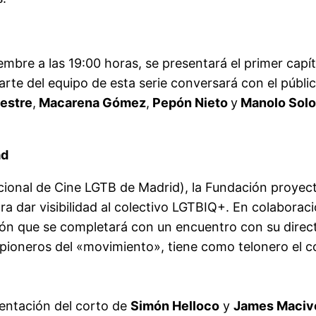
mbre a las 19:00 horas, se presentará el primer capí
parte del equipo de esta serie conversará con el públ
vestre
,
Macarena Gómez
,
Pepón Nieto
y
Manolo Solo
ad
acional de Cine LGTB de Madrid), la Fundación proye
a dar visibilidad al colectivo LGTBIQ+. En colaboració
ión que se completará con un encuentro con su direc
pioneros del «movimiento», tiene como telonero el 
esentación del corto de
Simón Helloco
y
James Maciv