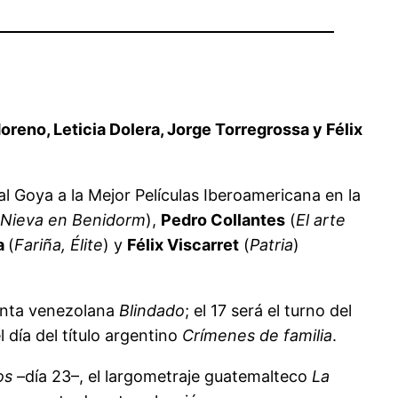
reno, Leticia Dolera, Jorge Torregrossa y Félix
al Goya a la Mejor Películas Iberoamericana en la
Nieva en Benidorm
),
Pedro Collantes
(
El arte
a
(
Fariña, Élite
) y
Félix Viscarret
(
Patria
)
cinta venezolana
Blindado
; el 17 será el turno del
l día del título argentino
Crímenes de familia
.
os
–día 23–, el largometraje guatemalteco
La