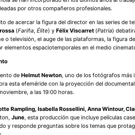
deadas por otros compañeros profesionales.
ito de acercar la figura del director en las series de te
rossa
(
Fariña
,
Élite
) y
Félix Viscarret
(
Patria
) debatir
ne o televisión, el auge de las plataformas, la figura d
ar elementos espaciotemporales en el medio cinematog
nto
iento de
Helmut Newton
, uno de los fotógrafos más 
ra esta efeméride con la proyección del documenta
 noviembre, a las 19:00 horas.
tte Rampling, Isabella Rossellini, Anna Wintour, Cla
wton,
June
, esta producción que incluye películas cas
do y responde preguntas sobre los temas que protagon
s.