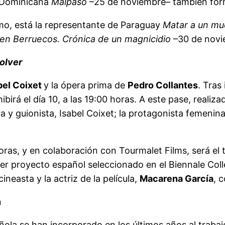
a Dominicana
Malpaso
–25 de noviembre– también form
mo, está la representante de Paraguay
Matar a un mu
en Berruecos. Crónica de un magnicidio
–30 de novie
volver
bel Coixet
y la ópera prima de
Pedro Collantes
. Tras
hibirá el día 10, a las 19:00 horas. A este pase, real
a y guionista, Isabel Coixet; la protagonista femenina
horas, y en colaboración con Tourmalet Films, será el
er proyecto español seleccionado en el Biennale Colle
neasta y la actriz de la película,
Macarena García
, 
n
ola se han incorporado en los últimos años al trabaj