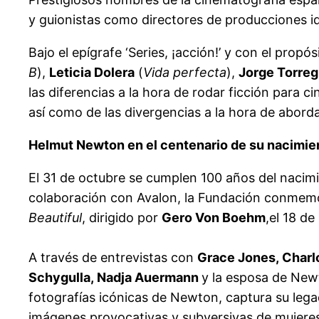
y guionistas como directores de producciones i
Bajo el epígrafe ‘Series, ¡acción!’ y con el propós
B
),
Leticia Dolera
(
Vida perfecta
),
Jorge Torreg
las diferencias a la hora de rodar ficción para ci
así como de las divergencias a la hora de abord
Helmut Newton en el centenario de su nacimie
El 31 de octubre se cumplen 100 años del nacim
colaboración con Avalon, la Fundación conmemo
Beautiful
, dirigido por
Gero Von Boehm
,el 18 de
A través de entrevistas con
Grace Jones, Charlo
Schygulla, Nadja Auermann
y la esposa de Ne
fotografías icónicas de Newton, captura su lega
imágenes provocativas y subversivas de mujere