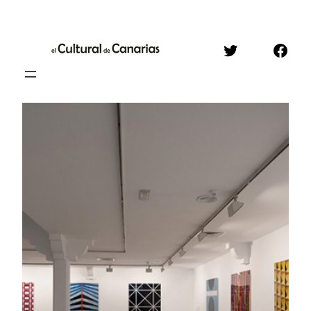
Saltar
al
Twitter
Face
contenido